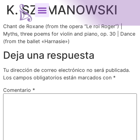
K. SZYMANOWSKI
C
han
t
d
e R
o
x
an
e (from the opera “
L
e roi R
o
ge
r
”
) |
Myths, three poems for violin and piano, op. 30 | Dance
(from the ballet «Harnasie»)
Deja una respuesta
Tu dirección de correo electrónico no será publicada.
Los campos obligatorios están marcados con
*
Comentario
*