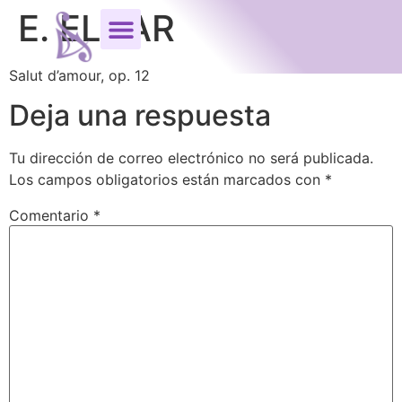
E. ELGAR
S
a
l
u
t
d
’a
m
o
ur
,
o
p
.
1
2
Deja una respuesta
Tu dirección de correo electrónico no será publicada.
Los campos obligatorios están marcados con
*
Comentario
*